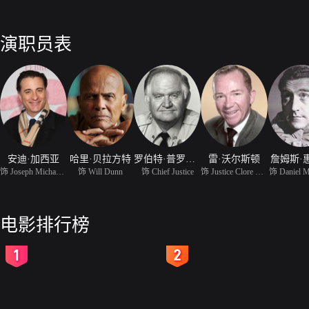
演职员表
安迪·加西亚
哈里·贝拉方特
罗伯特·普罗斯基
雷·沃尔斯顿
詹姆斯·
饰 Joseph Michael Kirkl
饰 Will Dunn
饰 Chief Justice
饰 Justice Clore Cawley
饰 Daniel M
电影排行榜
2
3