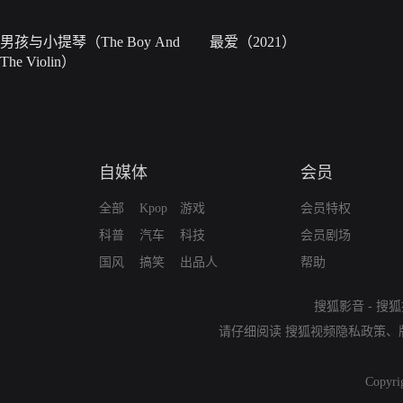
男孩与小提琴（The Boy And
最爱（2021）
The Violin）
自媒体
会员
全部
Kpop
游戏
会员特权
科普
汽车
科技
会员剧场
国风
搞笑
出品人
帮助
搜狐影音
-
搜狐
请仔细阅读
搜狐视频隐私政策
、
Copyri