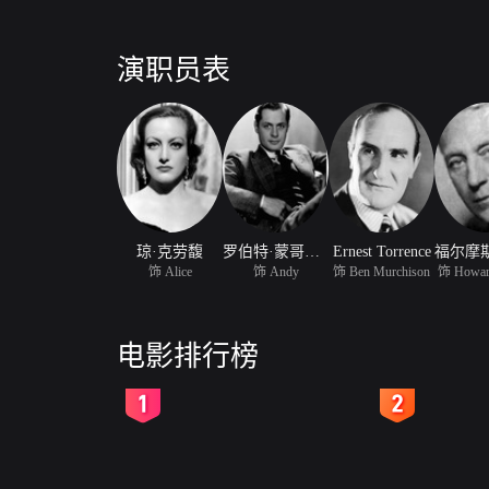
演职员表
琼·克劳馥
罗伯特·蒙哥马利
Ernest Torrence
饰 Alice
饰 Andy
饰 Ben Murchison
饰 Howard
电影排行榜
2
3