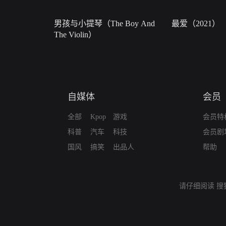
男孩与小提琴（The Boy And
最爱（2021）
The Violin）
自媒体
会员
全部
Kpop
游戏
会员特
科普
汽车
科技
会员剧
国风
搞笑
出品人
帮助
请仔细阅读
搜