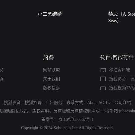
小二黑结婚
禁忌（A Story
Seas）
服务
软件/智能硬件
权
网站联盟
移动客户端
场
关于我们
搜狐影音
直
版权投诉
搜狐视频TV
搜狐影音
-
搜狐招聘
-
广告服务
-
联系方式
-
About SOHU
-
公司介绍
狐视频隐私政策
、
版权声明
、
反盗版和反盗链权利声明
举报邮箱
jubaoso
备案号：
京ICP证030367号-1
Copyright © 2024 Sohu.com Inc.All Rights Reserved.