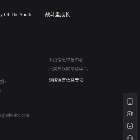
 Of The South
战斗里成长
私人女教
网络暴力有害信息举报
12318 文化市场举报
算法推荐专项举报
不良信息举报中心
亚运会举报专区
北京互联网举报中心
涉历史虚无举报
网络谣言信息专项
播+
涉政举报入口
版
涉未成年人举报
清朗自媒体乱象举报
涉民族宗教有害信息举报
hu@sohu-inc.com
清朗·生活服务类内容举报
清朗春节网络环境整治
涉企举报专区