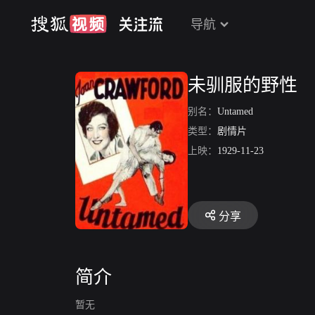
导航
未驯服的野性
别名：
Untamed
类型：
剧情片
上映：
1929-11-23
分享
简介
暂无