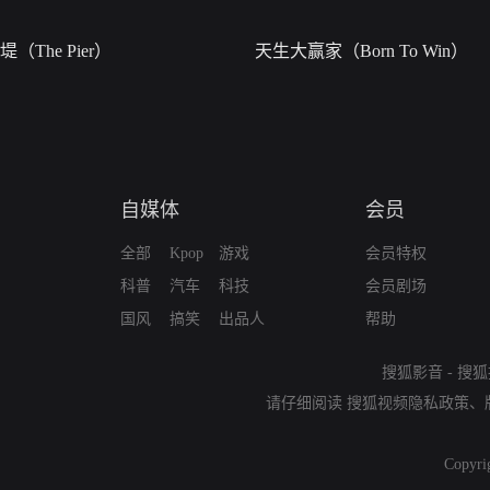
堤（The Pier）
天生大赢家（Born To Win）
自媒体
会员
全部
Kpop
游戏
会员特权
科普
汽车
科技
会员剧场
国风
搞笑
出品人
帮助
搜狐影音
-
搜狐
请仔细阅读
搜狐视频隐私政策
、
Copyri