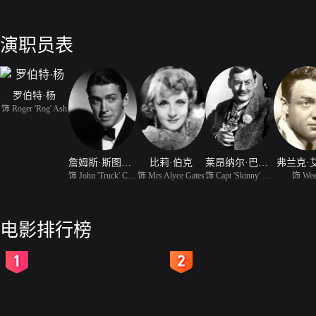
演职员表
罗伯特·杨
饰 Roger 'Rog' Ash
詹姆斯·斯图尔特
比莉·伯克
莱昂纳尔·巴里摩尔
弗兰克·
饰 John 'Truck' Cross
饰 Mrs Alyce Gates
饰 Capt 'Skinny' Dawes
饰 Wee
电影排行榜
2
3