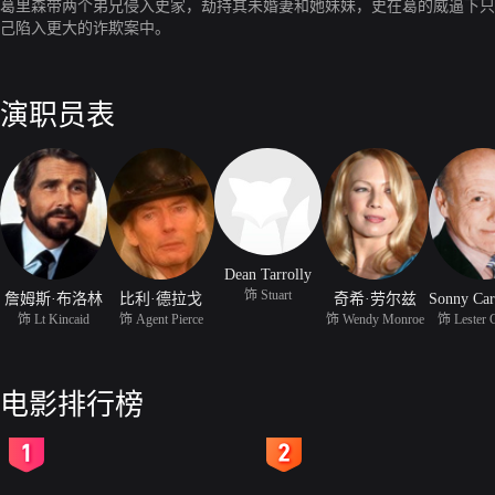
葛里森带两个弟兄侵入史家，劫持其未婚妻和她妹妹，史在葛的威逼下只
己陷入更大的诈欺案中。
演职员表
Dean Tarrolly
饰 Stuart
詹姆斯·布洛林
比利·德拉戈
奇希·劳尔兹
饰 Lt Kincaid
饰 Agent Pierce
饰 Wendy Monroe
饰 Lester 
电影排行榜
2
3