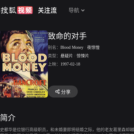
导航
致命的对手
别名：
Blood Money
/
夜惊惶
类型：
悬疑片
/
惊悚片
上映：
1997-02-18
分享
简介
史都华是位银行高级职员，和未婚妻即将结婚之际，他的老友葛里森却越