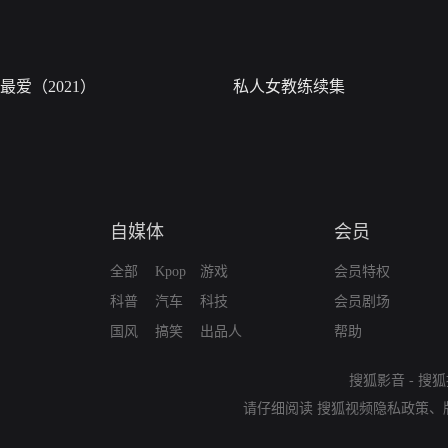
最爱（2021）
私人女教练续集
自媒体
会员
全部
Kpop
游戏
会员特权
科普
汽车
科技
会员剧场
国风
搞笑
出品人
帮助
搜狐影音
-
搜狐
请仔细阅读
搜狐视频隐私政策
、