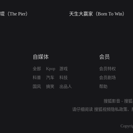
堤（The Pier）
天生大赢家（Born To Win）
自媒体
会员
全部
Kpop
游戏
会员特权
科普
汽车
科技
会员剧场
国风
搞笑
出品人
帮助
搜狐影音
-
搜狐
请仔细阅读
搜狐视频隐私政策
、
Copyri