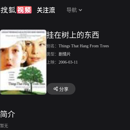
导航
挂在树上的东西
别名：
Things That Hang From Trees
类型：
剧情片
上映：
2006-03-11
分享
简介
暂无