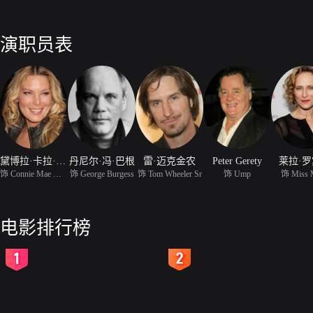
演职员表
黛博拉·卡拉·安格
丹尼尔·冯·巴根
雷·迈克金农
Peter Gerety
莱拉·
饰 Connie Mae Wheeler
饰 George Burgess
饰 Tom Wheeler Sr
饰 Ump
饰 Miss M
电影排行榜
2
3