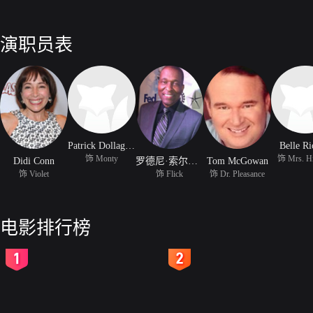
演职员表
Patrick Dollaghan
Belle Ri
饰 Monty
饰 Mrs. H
Didi Conn
罗德尼·索尔斯伯里
Tom McGowan
饰 Violet
饰 Flick
饰 Dr. Pleasance
电影排行榜
2
3