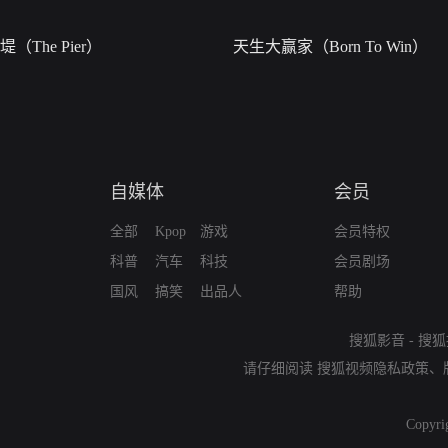
堤（The Pier）
天生大赢家（Born To Win）
自媒体
会员
全部
Kpop
游戏
会员特权
科普
汽车
科技
会员剧场
国风
搞笑
出品人
帮助
搜狐影音
-
搜狐
请仔细阅读
搜狐视频隐私政策
、
Copyri