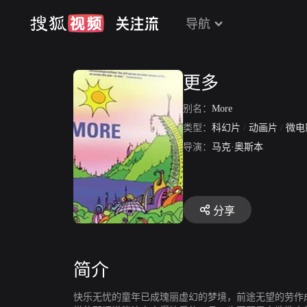
导航
更多
别名：
More
类型：
科幻片
/
动画片
/
微电
导演：
马克·奥斯本
分享
简介
快乐无忧的童年已成瑰丽虚幻的梦境，前途无望的劳作