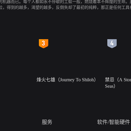
的机器而已。每个人都如永不停歇的工蚁一般，燃烧着本不辉煌的生命。
位，得到的越多，渴望的越多，反倒失却了最初的纯粹，那正是任何工具也
4
5
烽火七雄（Journey To Shiloh）
禁忌（A Story
Seas）
服务
软件/智能硬件