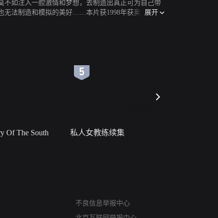
莫不如注入一腔激情和梦想，去制造出真正可为自己带
展开
无法制造和模拟的美好……本片获1998年获奥斯卡最
6
7
 Of The South
私人女教练续集
小二黑结
网络暴力有害信息举报
不良信息举报中心
12318 文化市场举报
北京互联网举报中心