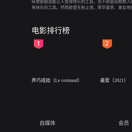
纵使那据说能让人变得快乐的工具，也不顾是自欺欺人
来快乐的工具。然而欲望无有止境，荣华富贵、美女地
佳动画短片提名。
电影排行榜
2
3
弄巧成拙（Le corniaud）
最爱（2021）
自媒体
会员