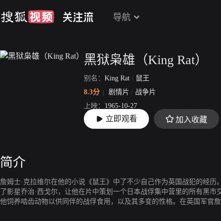
导航
黑狱枭雄（King Rat）
别名：
King Rat
/
鼠王
8.3分
剧情片
/
战争片
上映：
1965-10-27
立即观看
加入收藏
片长：
134分33秒
简介
詹姆士·克拉维尔在他的小说《鼠王》中了不少自己作为英国战犯的经历
了影星乔治·西戈尔，让他在片中策划一个日本战俘集中营里的所有黑市交
他饲养啮齿动物以供同伴的战俘食用，以及其多变的性格。在英国军官詹
展到日本军官。虽然西戈尔表面上是个自私的人，但他通过骗取守卫手里