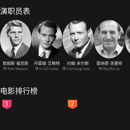
的性命。
演职员表
詹姆斯·福克斯
丹霍姆·艾略特
约翰·米尔斯
雷纳德·洛塞特
饰 Peter Marlowe
饰 Lt GD Larkin
饰 Col George Smedley-T
饰 Maj McCoy
电影排行榜
2
3