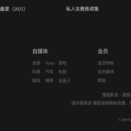
最爱（2021）
私人女教练续集
自媒体
会员
全部
Kpop
游戏
会员特权
科普
汽车
科技
会员剧场
国风
搞笑
出品人
帮助
搜狐影音
-
搜狐
请仔细阅读
搜狐视频隐私政策
、
Copyri