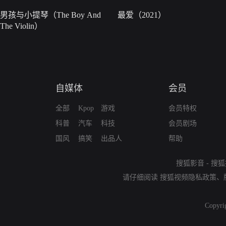
男孩与小提琴（The Boy And
最爱（2021）
The Violin）
自媒体
会员
全部
Kpop
游戏
会员特权
科普
汽车
科技
会员剧场
国风
搞笑
出品人
帮助
搜狐影音
-
搜狐
请仔细阅读
搜狐视频隐私政策
、
Copyri