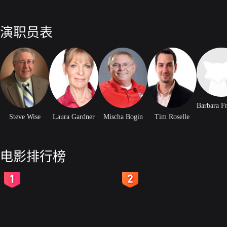
演职员表
Steve Wise
Laura Gardner
Mischa Bogin
Tim Roselle
电影排行榜
2
3