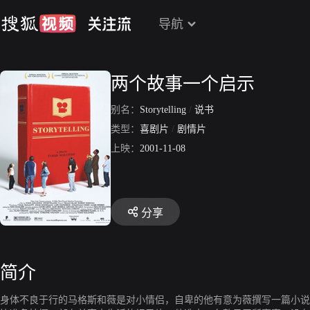
导航
两个故事一个启示
别名：
Storytelling
/
说书
类型：
喜剧片
/
剧情片
上映：
2001-11-08
分享
简介
身体不良于行的马格斯和薇是对小情侣，自卑的他有意为薇撰写一篇小说