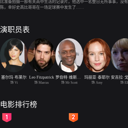
比准备拍摄一部有关高中生活的记录片，他选中一名整日无所事事，没有
陈，幸好史高比哥哥在一场足球赛中发生了……
演职员表
塞尔玛·布莱尔
Leo Fitzpatrick
罗伯特·维斯多姆
玛丽亚·泰耶尔
饰 Vi
饰 Marcus
饰 Mr Scott
饰 Amy
饰 Ell
电影排行榜
2
3