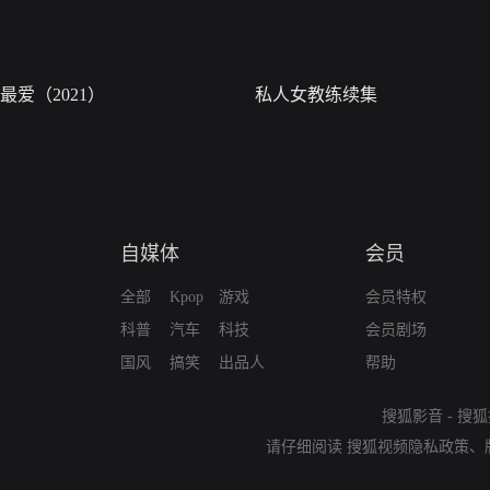
最爱（2021）
私人女教练续集
自媒体
会员
全部
Kpop
游戏
会员特权
科普
汽车
科技
会员剧场
国风
搞笑
出品人
帮助
搜狐影音
-
搜狐
请仔细阅读
搜狐视频隐私政策
、