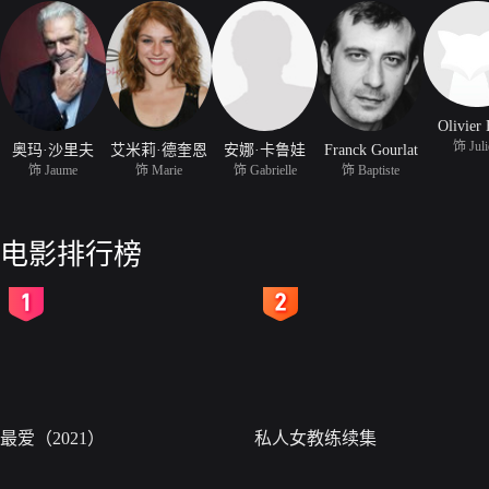
Olivier
饰 Juli
奥玛·沙里夫
艾米莉·德奎恩
安娜·卡鲁娃
Franck Gourlat
饰 Jaume
饰 Marie
饰 Gabrielle
饰 Baptiste
电影排行榜
2
3
最爱（2021）
私人女教练续集