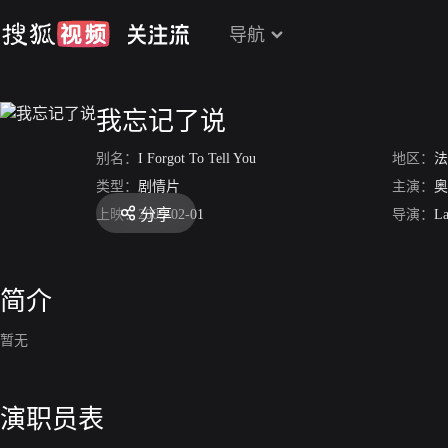
导航
我忘记了说
别名：
I Forgot To Tell You
地区：
法
类型：
剧情片
主演：
奥
分享
上映：
2009-02-01
导演：
La
简介
暂无
演职员表