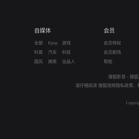
自媒体
会员
全部
Kpop
游戏
会员特权
科普
汽车
科技
会员剧场
国风
搞笑
出品人
帮助
搜狐影音
-
搜狐
请仔细阅读
搜狐视频隐私政策
、
Copyri