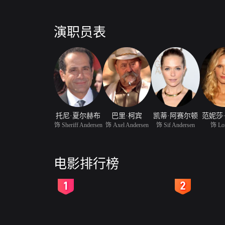
演职员表
托尼·夏尔赫布
巴里·柯宾
凯蒂·阿赛尔顿
范妮莎
饰 Sheriff Andersen
饰 Axel Andersen
饰 Sif Andersen
饰 Lor
电影排行榜
2
3