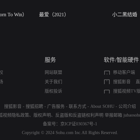
n To Win）
最爱（2021）
小二黑结婚
服务
软件/智能硬件
权
网站联盟
移动客户端
场
关于我们
搜狐影音
直
版权投诉
搜狐视频TV
搜狐影音
-
搜狐招聘
-
广告服务
-
联系方式
-
About SOHU
-
公司介绍
狐视频隐私政策
、
版权声明
、
反盗版和反盗链权利声明
举报邮箱
jubaoso
备案号：
京ICP证030367号-1
Copyright © 2024 Sohu.com Inc.All Rights Reserved.