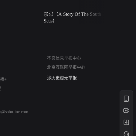
禁忌（A Story Of The South
火球（Ball 
Seas）
网络暴力有害信息举报
12318 文化市场举报
不良信息举报中心
算法推荐专项举报
北京互联网举报中心
亚运会举报专区
涉历史虚无举报
播+
网络谣言信息专项
版
涉政举报入口
涉未成年人举报
清朗自媒体乱象举报
hu@sohu-inc.com
涉民族宗教有害信息举报
清朗·生活服务类内容举报
清朗春节网络环境整治