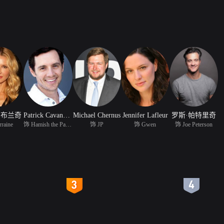
·布兰奇
Patrick Cavanaugh
Michael Chernus
Jennifer Lafleur
罗斯·帕特里奇
raine
饰 Hamish the Paramedic
饰 JP
饰 Gwen
饰 Joe Peterson
4
5