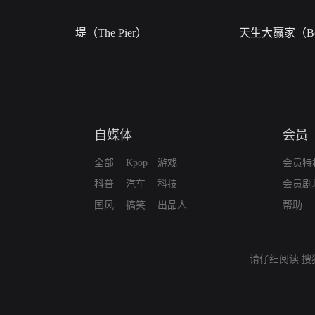
堤（The Pier）
天生大赢家（Bor
自媒体
会员
全部
Kpop
游戏
会员特
科普
汽车
科技
会员剧
国风
搞笑
出品人
帮助
请仔细阅读
搜