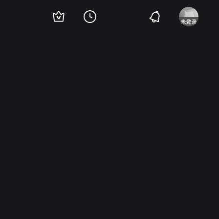
莎·布兰奇
Patrick Cavanaugh
Michael Chernus
Jennifer Lafleur
罗斯·帕