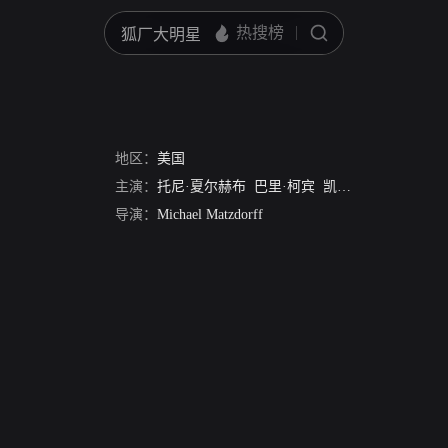
地区：
美国
主演：
托尼·夏尔赫布
巴里·柯宾
凯蒂·阿赛尔顿
范妮
导演：
Michael Matzdorff