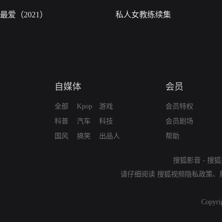
最爱（2021）
私人女教练续集
自媒体
会员
全部
Kpop
游戏
会员特权
科普
汽车
科技
会员剧场
国风
搞笑
出品人
帮助
搜狐影音
-
搜狐
请仔细阅读
搜狐视频隐私政策
、
Copyri