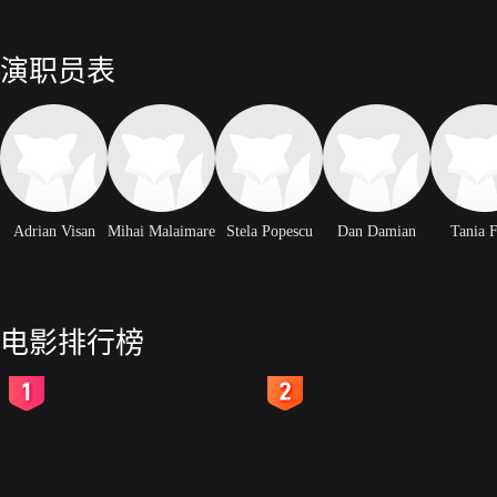
演职员表
Adrian Visan
Mihai Malaimare
Stela Popescu
Dan Damian
Tania F
电影排行榜
2
3