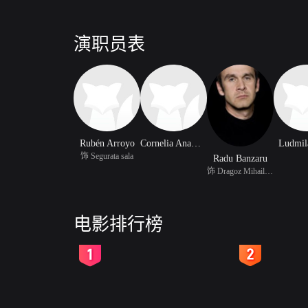
演职员表
Rubén Arroyo
Cornelia Anamaria Alexe
Ludmil
饰 Segurata sala
Radu Banzaru
饰 Dragoz Mihailescu
电影排行榜
2
3