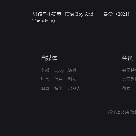
男孩与小提琴（The Boy And
最爱（2021）
The Violin）
自媒体
会员
全部
Kpop
游戏
会员特
科普
汽车
科技
会员剧
国风
搞笑
出品人
帮助
请仔细阅读
搜