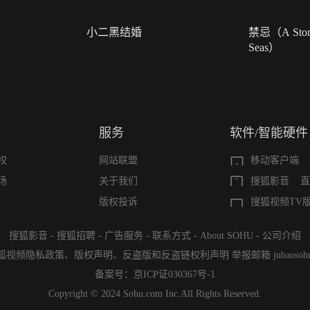
小二黑结婚
禁忌（A Story
Seas）
服务
软件/智能硬件
权
网站联盟
移动客户端
场
关于我们
搜狐影音
直
版权投诉
搜狐视频TV
搜狐影音
-
搜狐招聘
-
广告服务
-
联系方式
-
About SOHU
-
公司介绍
狐视频隐私政策
、
版权声明
、
反盗版和反盗链权利声明
举报邮箱
jubaoso
备案号：
京ICP证030367号-1
Copyright © 2024 Sohu.com Inc.All Rights Reserved.