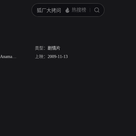
类型：
剧情片
maria Alexe
Radu Banzaru
上映：
2009-11-13
Ludmila Blecu
Tony Corvillo
Natalia Corzo