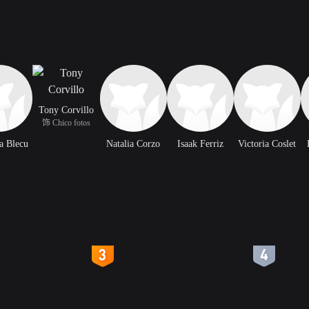
Tony Corvillo
饰 Chico fotos
a Blecu
Natalia Corzo
Isaak Ferriz
Victoria Coslet
4
5