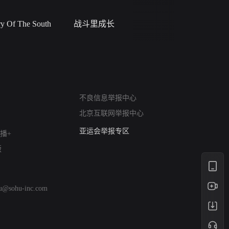
 Of The South
战斗里成长
私人女教
网络暴力有害信息举报
不良信息举报中心
12318 文化市场举报
北京互联网举报中心
算法推荐专项举报
亚运会举报专区
播+
涉历史虚无举报
版
网络谣言信息专项
涉政举报入口
涉未成年人举报
hu@sohu-inc.com
清朗自媒体乱象举报
涉民族宗教有害信息举报
清朗·生活服务类内容举报