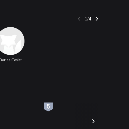
1/4
Dorina Coslet
6
7