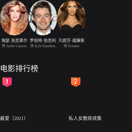
海瑟·洛克莱尔
罗伯特·伯克利
凡妮莎·威廉斯
饰 Jackie Laurens
饰 Kyle Hamilton
饰 Kristine
电影排行榜
2
3
最爱（2021）
私人女教练续集