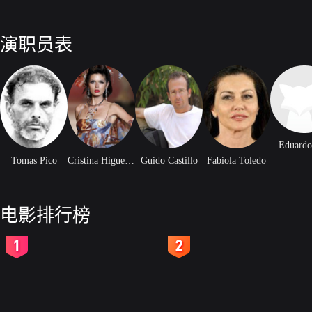
演职员表
Eduardo
Tomas Pico
Cristina Higueras
Guido Castillo
Fabiola Toledo
电影排行榜
2
3