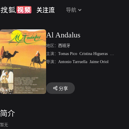
导航
Al Andalus
地区：
西班牙
主演：
Tomas Pico
Cristina Higueras
Guido Casti
导演：
Antonio Tarruella
Jaime Oriol
分享
简介
暂无