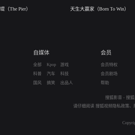
堤（The Pier）
天生大赢家（Born To Win）
自媒体
会员
全部
Kpop
游戏
会员特权
科普
汽车
科技
会员剧场
国风
搞笑
出品人
帮助
搜狐影音
-
搜狐
请仔细阅读
搜狐视频隐私政策
、
Copyri