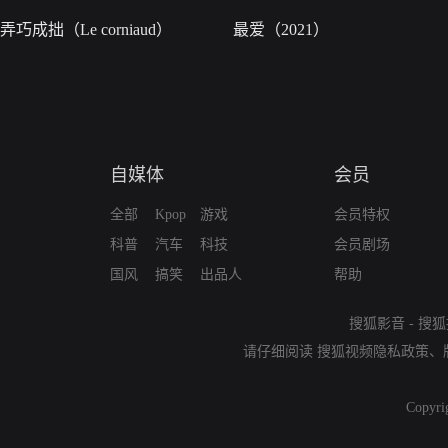
弄巧成拙（Le corniaud）
最爱（2021）
自媒体
会员
全部
Kpop
游戏
会员特权
科普
汽车
科技
会员剧场
国风
搞笑
出品人
帮助
搜狐影音
-
搜狐
请仔细阅读
搜狐视频隐私政策
、
Copyri