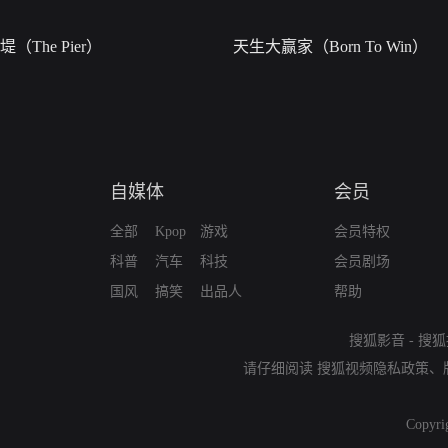
堤（The Pier）
天生大赢家（Born To Win）
自媒体
会员
全部
Kpop
游戏
会员特权
科普
汽车
科技
会员剧场
国风
搞笑
出品人
帮助
搜狐影音
-
搜狐
请仔细阅读
搜狐视频隐私政策
、
Copyri