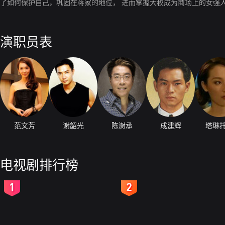
了如何保护自己，巩固在蒋家的地位， 进而掌握大权成为商场上的女强
演职员表
范文芳
谢韶光
陈澍承
成建辉
塔琳
电视剧排行榜
2
3