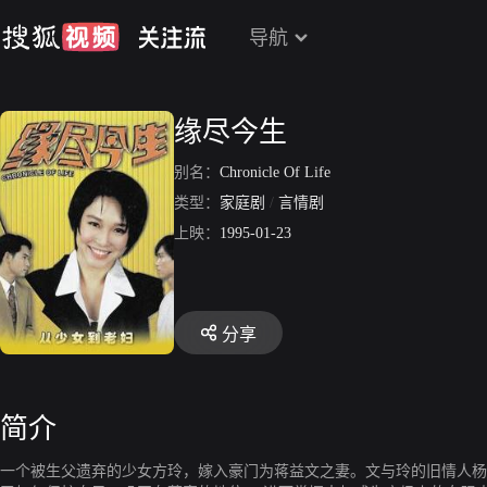
导航
缘尽今生
别名：
Chronicle Of Life
类型：
家庭剧
/
言情剧
上映：
1995-01-23
分享
简介
一个被生父遗弃的少女方玲，嫁入豪门为蒋益文之妻。文与玲的旧情人杨