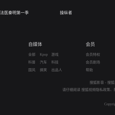
法医秦明第一季
操纵者
自媒体
会员
全部
Kpop
游戏
会员特权
科普
汽车
科技
会员剧场
国风
搞笑
出品人
帮助
搜狐影音
-
搜狐
请仔细阅读
搜狐视频隐私政策
、
Copyri