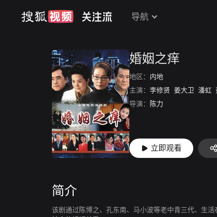
导航
婚姻之痒
地区：
内地
主演：
李修贤
姜大卫
潘虹
导演：
陈力
立即观看
简介
该剧通过陈博之、孔东南、马小波等老中青三代、生活