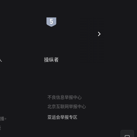
6
7
人
操纵者
风月变
网络暴力有害信息举报
不良信息举报中心
12318 文化市场举报
北京互联网举报中心
算法推荐专项举报
亚运会举报专区
播+
涉历史虚无举报
版
网络谣言信息专项