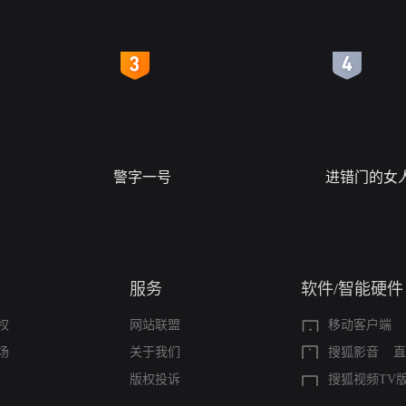
4
5
警字一号
进错门的女
服务
软件/智能硬件
权
网站联盟
移动客户端
场
关于我们
搜狐影音
直
版权投诉
搜狐视频TV