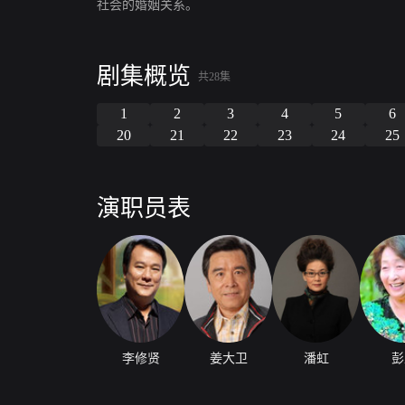
社会的婚姻关系。
剧集概览
共28集
1
2
3
4
5
6
20
21
22
23
24
25
演职员表
李修贤
姜大卫
潘虹
彭