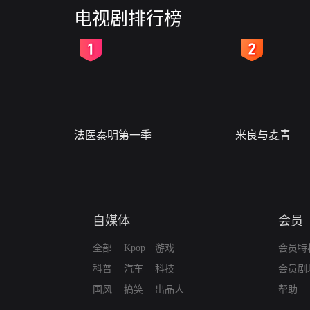
电视剧排行榜
2
3
法医秦明第一季
米良与麦青
自媒体
会员
全部
Kpop
游戏
会员特
科普
汽车
科技
会员剧
国风
搞笑
出品人
帮助