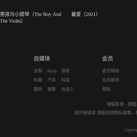
男孩与小提琴（The Boy And
最爱（2021）
The Violin）
自媒体
会员
全部
Kpop
游戏
会员特权
科普
汽车
科技
会员剧场
国风
搞笑
出品人
帮助
搜狐影音
-
搜狐
请仔细阅读
搜狐视频隐私政策
、
Copyri