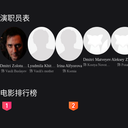
演职员表
Dmitri Matveyev
Aleksey Z
饰 Kostya Novotorzanin
饰 Pota
Dmitri Zolotukhin
Lyudmila Khityayeva
Irina Alfyorova
饰 Vasili Buslayev
饰 Vasili's mother
饰 Ksenia
电影排行榜
2
3