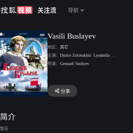
导航
Vasili Buslayev
地区：
其它
主演：
Dmitri Zolotukhin
Lyudmila Khityayeva
导演：
Gennadi Vasilyev
分享
简介
暂无