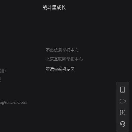
战斗里成长
蝎尾谋杀案（L
scorpione
网络暴力有害信息举报
不良信息举报中心
12318 文化市场举报
北京互联网举报中心
算法推荐专项举报
亚运会举报专区
播+
涉历史虚无举报
版
网络谣言信息专项
涉政举报入口
涉未成年人举报
hu@sohu-inc.com
清朗自媒体乱象举报
涉民族宗教有害信息举报
清朗·生活服务类内容举报
清朗春节网络环境整治