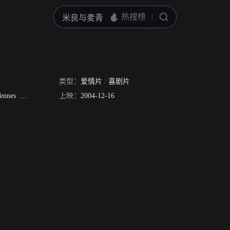
类型：
爱情片
/
喜剧片
ennes
Szabolcs Ruszina
上映：
Judit Schell
2004-12-16
Ibolya Dzsupin
Roland Selmeczi
Hrisz