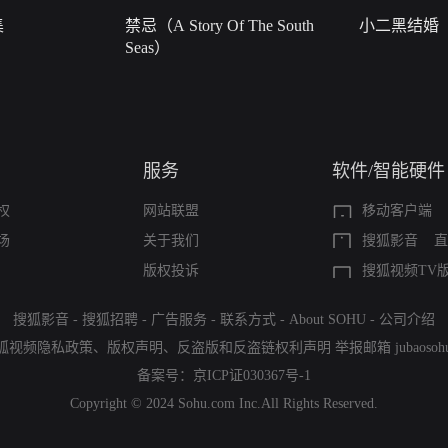
集
禁忌（A Story Of The South
小二黑结婚
Seas）
服务
软件/智能硬件
权
网站联盟
移动客户端
场
关于我们
搜狐影音
直
版权投诉
搜狐视频TV
搜狐影音
-
搜狐招聘
-
广告服务
-
联系方式
-
About SOHU
-
公司介绍
狐视频隐私政策
、
版权声明
、
反盗版和反盗链权利声明
举报邮箱
jubaoso
备案号：
京ICP证030367号-1
Copyright © 2024 Sohu.com Inc.All Rights Reserved.