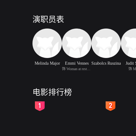
演职员表
Melinda Major
Emmi Vennes
Szabolcs Ruszina
Judit 
饰 Woman at restaurant
饰 Ma
电影排行榜
2
3