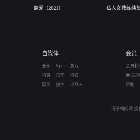
最爱（2021）
私人女教练续
自媒体
会员
全部
Kpop
游戏
会员特
科普
汽车
科技
会员剧
国风
搞笑
出品人
帮助
请仔细阅读
搜