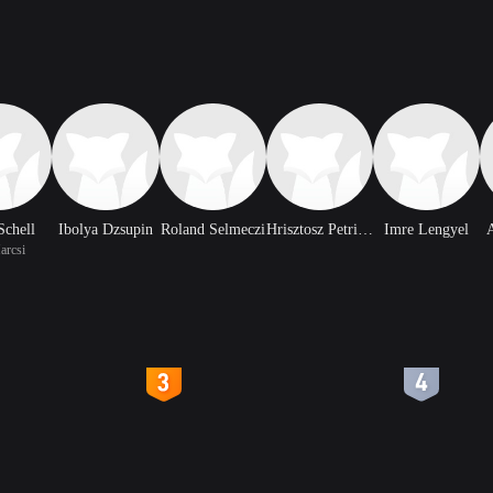
Schell
Ibolya Dzsupin
Roland Selmeczi
Hrisztosz Petridisz
Imre Lengyel
rcsi
4
5