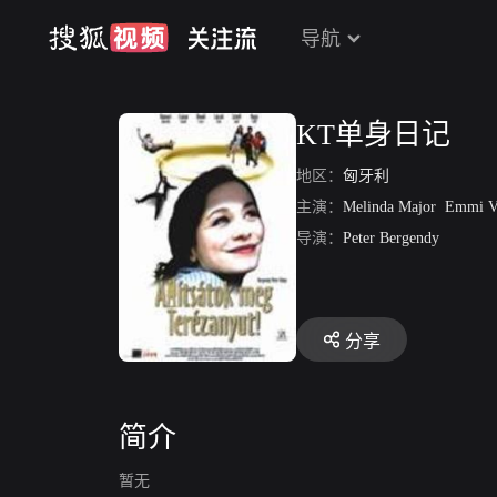
导航
KT单身日记
地区：
匈牙利
主演：
Melinda Major
Emmi V
导演：
Peter Bergendy
分享
简介
暂无