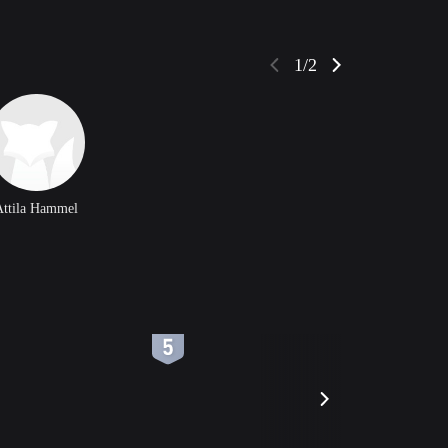
1/2
Attila Hammel
6
7