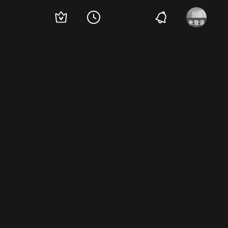
tosz Petridisz
Imre Lengyel
Attila Hammel
Levente Egri
埃文·纳吉
加布里