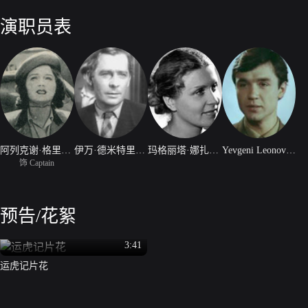
满了野性的动物们，船长和船员们手足无措，正当一帮大男人们被吓得瑟
（玛格丽塔·娜扎罗娃 Margarita Nazarova 饰）的妙龄女子以救命
演职员表
阿列克谢·格里波夫
伊万·德米特里耶夫
玛格丽塔·娜扎罗娃
Yevgeni Leonov Gladyshev
饰 Captain
预告/花絮
3:41
运虎记片花