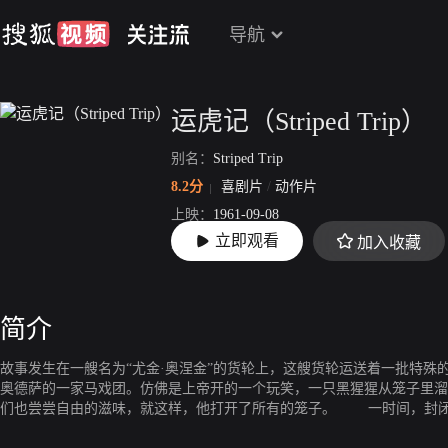
导航
运虎记（Striped Trip）
别名：
Striped Trip
8.2分
喜剧片
/
动作片
上映：
1961-09-08
立即观看
加入收藏
片长：
87分8秒
简介
故事发生在一艘名为“尤金·奥涅金”的货轮上，这艘货轮运送着一批特殊
奥德萨的一家马戏团。仿佛是上帝开的一个玩笑，一只黑猩猩从笼子里溜
们也尝尝自由的滋味，就这样，他打开了所有的笼子。 一时间，封闭
骇人的狮子和老虎竟然在其上闲庭信步，而身为“自由斗士”的黑猩猩俨