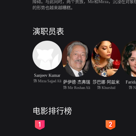
障碍。与此同时，两个贵族，Mir和Mirza，沉浸
的形势也越来越糟糕。
演职员表
Sanjeev Kumar
饰 Mirza Sajjad Ali
萨伊德·杰弗瑞
莎巴娜·阿兹米
Farida
饰 Mir Roshan Ali
饰 Khurshid
饰 Na
电影排行榜
2
3