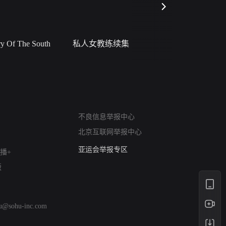
 Of The South
私人女教练续集
小二黑结
网络暴力有害信息举报
不良信息举报中心
12318 文化市场举报
北京互联网举报中心
算法推荐专项举报
亚运会举报专区
播+
涉历史虚无举报
版
网络谣言信息专项
涉政举报入口
涉未成年人举报
hu@sohu-inc.com
清朗自媒体乱象举报