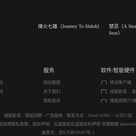
烽火七雄（Journey To Shiloh）
禁忌（A Story
Seas）
服务
软件/智能硬件
权
网站联盟
移动客户端
场
关于我们
搜狐影音
直
版权投诉
搜狐视频TV
搜狐影音
-
搜狐招聘
-
广告服务
-
联系方式
-
About SOHU
-
公司介绍
狐视频隐私政策
、
版权声明
、
反盗版和反盗链权利声明
举报邮箱
jubaoso
备案号：
京ICP证030367号-1