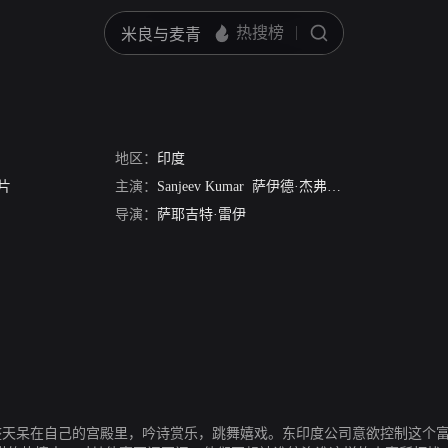
地区：
印度
片
主演：
Sanjeev Kumar
萨伊德·杰弗瑞
莎巴娜·阿兹米
导演：
萨耶吉特·雷伊
国王。他整天呆在自己的宫殿里，吟诗赏乐，跳舞嬉戏。东印度公司意欲控制这个