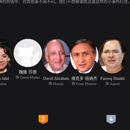
在对象棋的热情中，对其他事不闻不问。他们不想被谁统治谁这样的小事所打
魏娜·莎德
饰 Queen Mother
 Jalal
David Abraham
维克多·班纳杰
Farooq Shaikh
fisa
饰 Munshi
饰 Prime Minister
饰 Aqueel
4
5