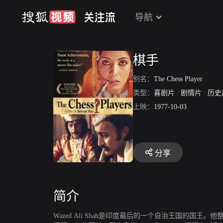
导航
棋手
别名：
The Chess Player
类型：
喜剧片
/
剧情片
/
历史
上映：
1977-10-03
分享
简介
Wazed Ali Shah是印度最后的一个自治王国的