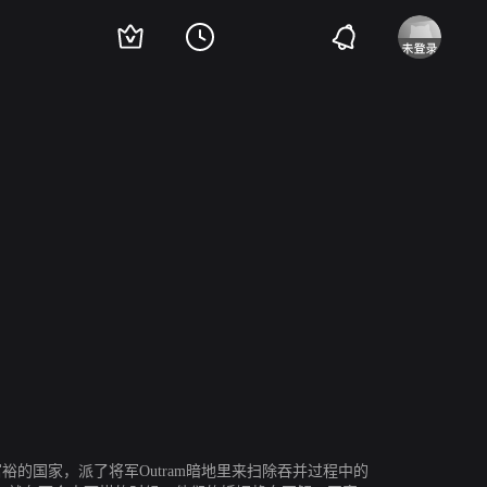
Farida Jalal
魏娜·莎德
David Abraham
维克多·班纳杰
Farooq Shaikh
富裕的国家，派了将军Outram暗地里来扫除吞并过程中的