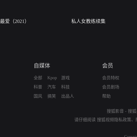
最爱（2021）
私人女教练续集
自媒体
会员
全部
Kpop
游戏
会员特权
科普
汽车
科技
会员剧场
国风
搞笑
出品人
帮助
搜狐影音
-
搜狐
请仔细阅读
搜狐视频隐私政策
、
Copyri