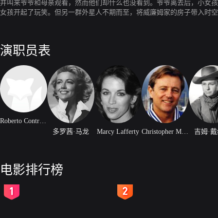
并叫来爷爷和母亲观看，然而他们却什么也没看到。爷爷离去后，小女孩
女孩开起了玩笑。但另一群外星人不期而至，将威廉姆家的房子带入时空
演职员表
Roberto Contreras
多罗茜·马龙
Marcy Lafferty
Christopher Mitchum
吉姆·
电影排行榜
2
3