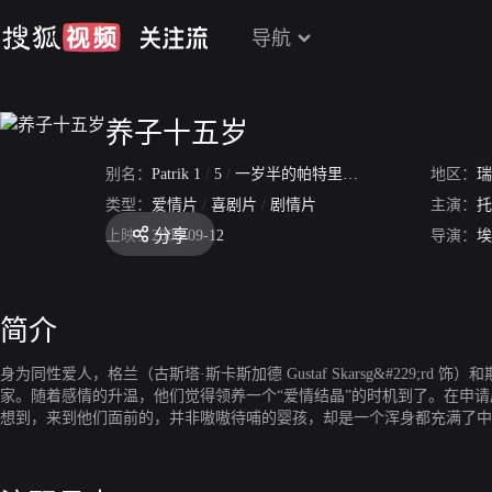
导航
养子十五岁
别名：
Patrik 1
/
5
/
一岁半的帕特里克
/
领养风波
地区：
/
养子一
瑞
类型：
爱情片
/
喜剧片
/
剧情片
主演：
托
分享
上映：
2008-09-12
导演：
埃
简介
身为同性爱人，格兰（古斯塔·斯卡斯加德 Gustaf Skarsg&#229;rd
家。随着感情的升温，他们觉得领养一个“爱情结晶”的时机到了。在申请屡次被
想到，来到他们面前的，并非嗷嗷待哺的婴孩，却是一个浑身都充满了中
不仅仅在个性上桀骜不驯，对于同性恋的态度也反感到令人发指。会有怎