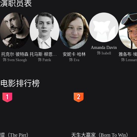
演职员表
Amanda Davin
饰 Isabell
托克尔·彼特森
托马斯·柳恩格曼
安妮卡·哈林
饰 Sven Skoogh
饰 Patrik
饰 Eva
饰 Lennart
电影排行榜
2
3
堤（The Pier）
天生大赢家（Born To Win）