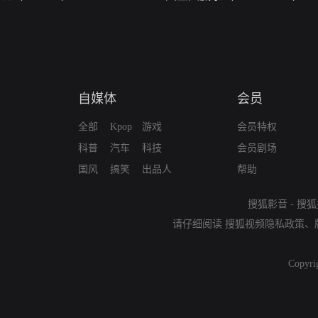
自媒体
会员
全部
Kpop
游戏
会员特权
科普
汽车
科技
会员剧场
国风
搞笑
出品人
帮助
搜狐影音
-
搜狐
请仔细阅读
搜狐视频隐私政策
、
Copyri