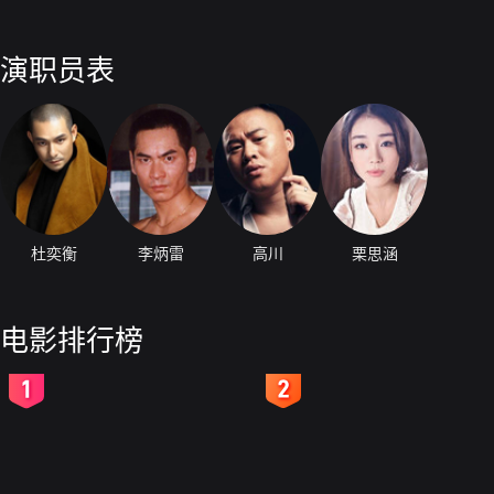
演职员表
杜奕衡
李炳雷
高川
栗思涵
电影排行榜
2
3