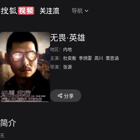
导航
无畏·英雄
地区：
内地
主演：
杜奕衡
李炳雷
高川
栗思涵
导演：
张源
分享
简介
无