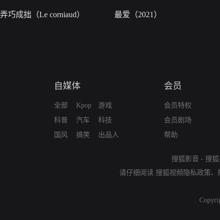
弄巧成拙（Le corniaud）
最爱（2021）
自媒体
会员
全部
Kpop
游戏
会员特权
科普
汽车
科技
会员剧场
国风
搞笑
出品人
帮助
搜狐影音
-
搜狐
请仔细阅读
搜狐视频隐私政策
、
Copyri