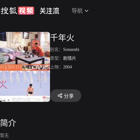
导航
千年火
别名：
Sennenbi
类型：
剧情片
上映：
2004
分享
简介
暂无