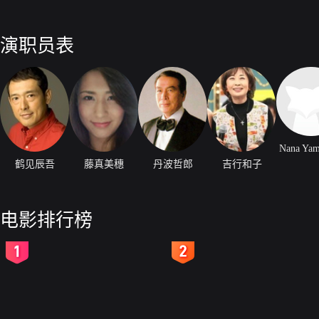
演职员表
Nana Yam
鹤见辰吾
藤真美穗
丹波哲郎
吉行和子
电影排行榜
2
3