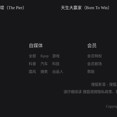
堤（The Pier）
天生大赢家（Born To Win）
自媒体
会员
全部
Kpop
游戏
会员特权
科普
汽车
科技
会员剧场
国风
搞笑
出品人
帮助
搜狐影音
-
搜狐
请仔细阅读
搜狐视频隐私政策
、
Copyri