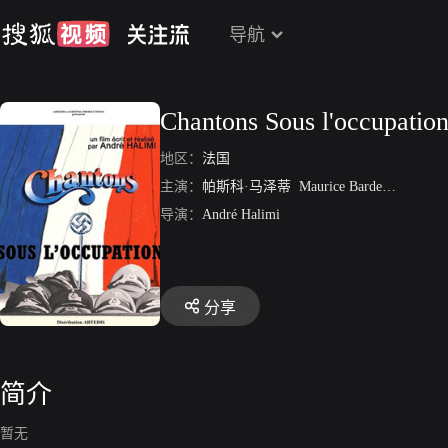
导航
Chantons Sous l'occupatio
地区：
法国
主演：
帕斯科·马泽蒂
Maurice Bardeche
Manou
导演：
André Halimi
分享
简介
暂无