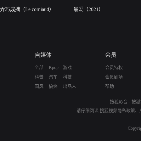
弄巧成拙（Le corniaud）
最爱（2021）
自媒体
会员
全部
Kpop
游戏
会员特权
科普
汽车
科技
会员剧场
国风
搞笑
出品人
帮助
搜狐影音
-
搜狐
请仔细阅读
搜狐视频隐私政策
、
Copyri