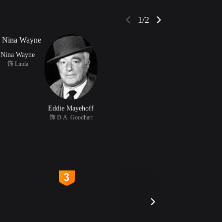
1/2
Nina Wayne
饰 Linda
Eddie Mayehoff
饰 D.A. Goodhart
4
5