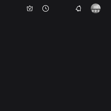
e Mayehoff
Paul Hartman
赛文·达尔登
Alan DeWitt