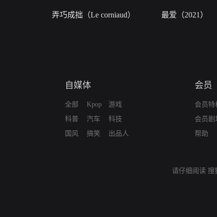
弄巧成拙（Le corniaud）
最爱（2021）
自媒体
会员
全部
Kpop
游戏
会员特
科普
汽车
科技
会员剧
国风
搞笑
出品人
帮助
请仔细阅读
搜