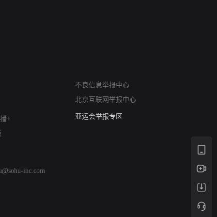
 The South
私人女教练续集
小二黑结婚
网络暴力有害信息举报
不良信息举报中心
12318 文化市场举报
北京互联网举报中心
算法推荐专项举报
亚运会举报专区
播+
涉历史虚无举报
版
网络谣言信息专项
涉政举报入口
涉未成年人举报
hu@sohu-inc.com
清朗自媒体乱象举报
涉民族宗教有害信息举报
清朗·生活服务类内容举报