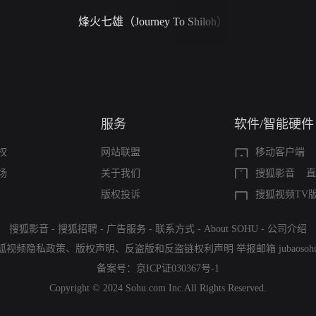
烽火七雄（Journey To Shiloh）
禁忌（A Story Of
Seas）
服务
软件/智能硬件
权
网站联盟
移动客户端
场
关于我们
搜狐影音
直
版权投诉
搜狐视频TV
搜狐影音
-
搜狐招聘
-
广告服务
-
联系方式
-
About SOHU
-
公司介绍
狐视频隐私政策
、
版权声明
、
反盗版和反盗链权利声明
举报邮箱
jubaoso
备案号：
京ICP证030367号-1
Copyright © 2024 Sohu.com Inc.All Rights Reserved.