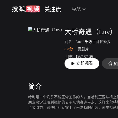
导航
大桥奇遇（Luv）
别名：
Luv
/
千方百计护娇妻
8.8分
喜剧片
上映：
1967-07-26
立即观看
加
片长：
95分47秒
简介
哈利是一个几乎不能正常工作的人。当哈利正要从桥上
朋友决定让哈利把他的妻子从他身边带走，这样米尔特
了吸引力，很快哈利就穿上了米尔特的西装，米尔特就
室友。