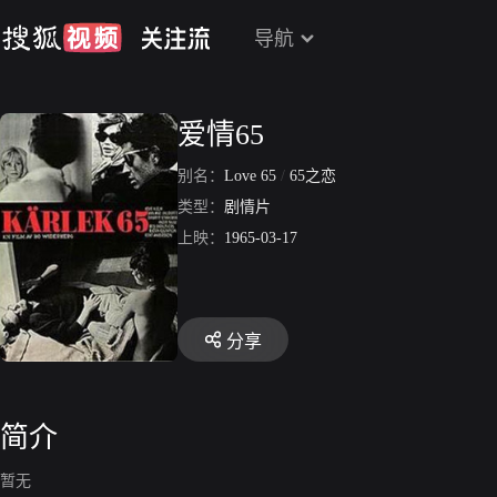
导航
爱情65
别名：
Love 65
/
65之恋
类型：
剧情片
上映：
1965-03-17
分享
简介
暂无