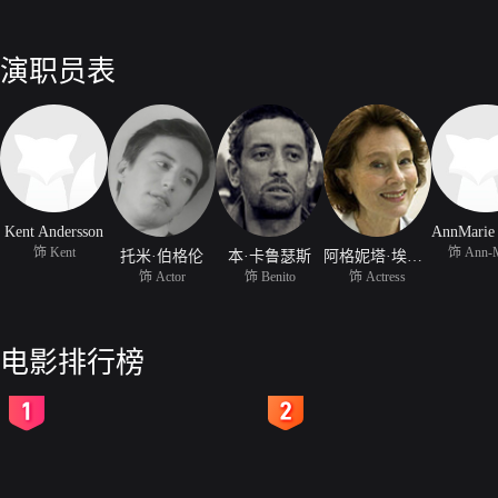
演职员表
Kent Andersson
饰 Kent
饰 Ann-M
托米·伯格伦
本·卡鲁瑟斯
阿格妮塔·埃克曼尔
饰 Actor
饰 Benito
饰 Actress
电影排行榜
2
3