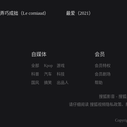
弄巧成拙（Le corniaud）
最爱（2021）
自媒体
会员
全部
Kpop
游戏
会员特权
科普
汽车
科技
会员剧场
国风
搞笑
出品人
帮助
搜狐影音
-
搜狐
请仔细阅读
搜狐视频隐私政策
、
Copyri