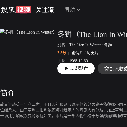
导航
冬狮（The Lion In Wi
别名：
The Lion In Winter
/
冬狮
7.5分
剧情片
/
历史片
上映：
1968-10-30
立即观看
加入收
片长：
134分32秒
简介
故事讲述英王亨利二世，于1183年耶诞节谕示他的分居妻子依莲娜带同
位继承人。由于亨利二世和依莲娜对继承人的意见大有分歧，加上亨利二
一场几乎酿成叛变的家庭冲突。本片是一部人物性格十分强烈而鲜明的宫
刻。彼得．奥图和凯瑟琳．赫本将那种爱恨交织的感情表现得极为生动，