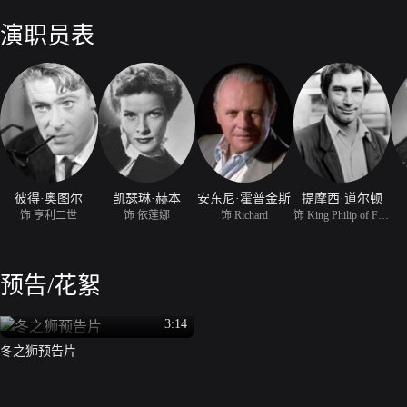
情侣”。本片的编、导、摄、乐均有一流水准，遗憾的是对白太多。
演职员表
彼得·奥图尔
凯瑟琳·赫本
安东尼·霍普金斯
提摩西·道尔顿
饰 亨利二世
饰 依莲娜
饰 Richard
饰 King Philip of Franc
预告/花絮
3:14
冬之狮预告片