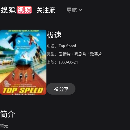
导航
极速
别名：
Top Speed
类型：
爱情片
/
喜剧片
/
歌舞片
上映：
1930-08-24
分享
简介
暂无