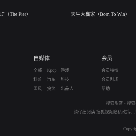
堤（The Pier）
天生大赢家（Born To Win）
自媒体
会员
全部
Kpop
游戏
会员特权
科普
汽车
科技
会员剧场
国风
搞笑
出品人
帮助
搜狐影音
-
搜狐
请仔细阅读
搜狐视频隐私政策
、
Copyri