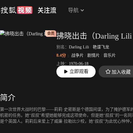
导航
会员
拂晓出击（Darling Lili
别名：
Darling Lili
/
艳谍飞龙
8.4分
战争片
/
剧情片
/
音乐片
上映：
1970-06-18
立即观看
加入收藏
片长：
143分10秒
简介
第一次世界大战时的巴黎——莉莉·史密斯是个德国间谍，为了掩护德军
机密的任务。她“叔叔”希望她能够完成这项使命，但是她“叔叔”的一名
是个英国人。莉莉后来爱上了威廉·拉勒比少校，她“叔叔”为此忧心忡忡
（她）最致命的敌人。处于两难境地的莉莉该怎么办呢？