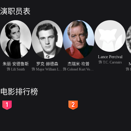
演职员表
Lance Percival
饰 T.C. Carstairs
朱丽·安德鲁斯
罗克·赫德森
杰瑞米·坎普
M
饰 Lili Smith
饰 Major William Larrab
饰 Colonel Kurt Von Rug
电影排行榜
2
3