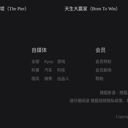
堤（The Pier）
天生大赢家（Born To Win）
自媒体
会员
全部
Kpop
游戏
会员特权
科普
汽车
科技
会员剧场
国风
搞笑
出品人
帮助
搜狐影音
-
搜狐
请仔细阅读
搜狐视频隐私政策
、
Copyri