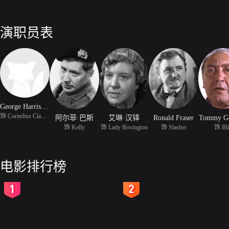
演职员表
George Harrison Marks
饰 Cornelius Clapworthy
阿尔菲·巴斯
艾琳·汉铎
Ronald Fraser
Tommy Go
饰 Kelly
饰 Lady Bovington
饰 Slasher
饰 Bli
电影排行榜
2
3