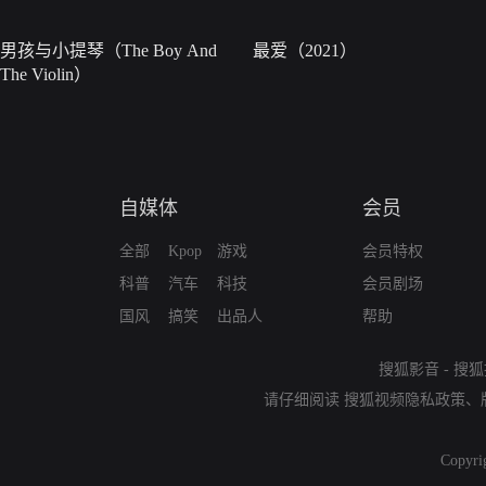
男孩与小提琴（The Boy And
最爱（2021）
The Violin）
自媒体
会员
全部
Kpop
游戏
会员特权
科普
汽车
科技
会员剧场
国风
搞笑
出品人
帮助
搜狐影音
-
搜狐
请仔细阅读
搜狐视频隐私政策
、
Copyri