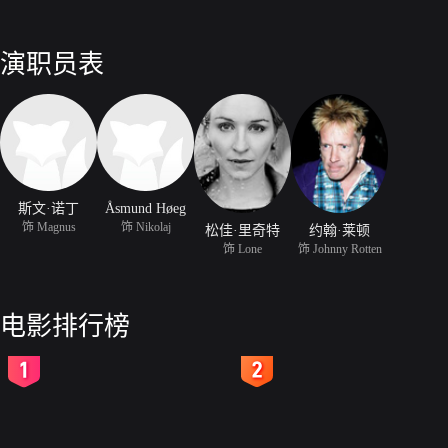
演职员表
斯文·诺丁
Åsmund Høeg
饰 Magnus
饰 Nikolaj
松佳·里奇特
约翰·莱顿
饰 Lone
饰 Johnny Rotten
电影排行榜
2
3