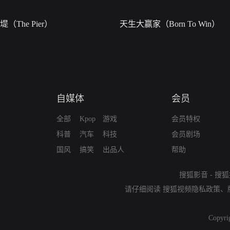
堤（The Pier）
天生大赢家（Born To Win）
自媒体
会员
全部
Kpop
游戏
会员特权
科普
汽车
科技
会员剧场
国风
搞笑
出品人
帮助
搜狐影音
-
搜狐
请仔细阅读
搜狐视频隐私政策
、
Copyri