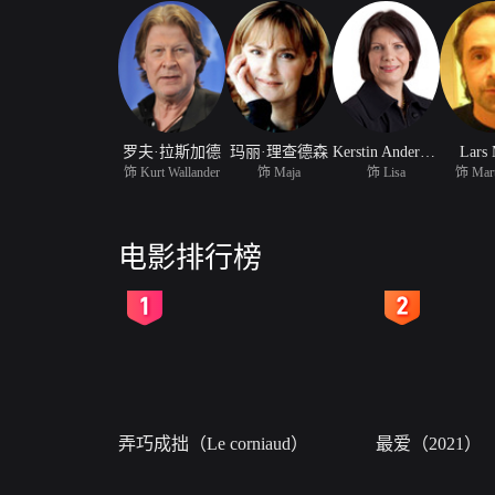
罗夫·拉斯加德
玛丽·理查德森
Kerstin Andersson
Lars 
饰 Kurt Wallander
饰 Maja
饰 Lisa
饰 Mart
电影排行榜
2
3
弄巧成拙（Le corniaud）
最爱（2021）