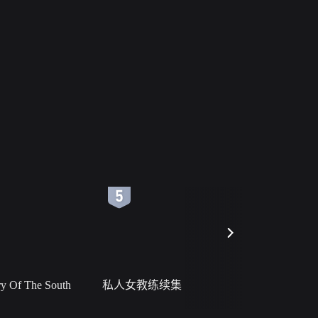
6
7
 Of The South
私人女教练续集
小二黑结