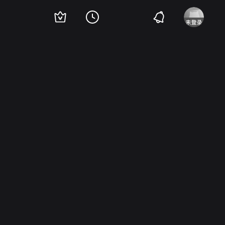
unilla Abrahamsson
Mats Andersson