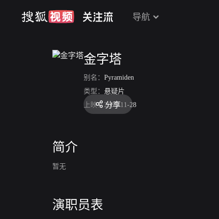
导航
金字塔
别名：
Pyramiden
类型：
悬疑片
分享
上映：
2007-11-28
简介
暂无
演职员表