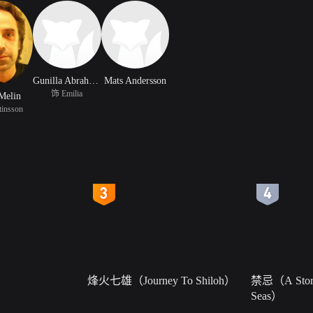
Gunilla Abrahamsson
Mats Andersson
饰 Emilia
Melin
insson
4
5
烽火七雄（Journey To Shiloh）
禁忌（A Story
Seas）