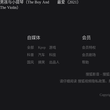
男孩与小提琴（The Boy And
最爱（2021）
The Violin）
自媒体
会员
全部
Kpop
游戏
会员特权
科普
汽车
科技
会员剧场
国风
搞笑
出品人
帮助
搜狐影音
-
搜狐
请仔细阅读
搜狐视频隐私政策
、
Copyri