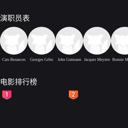
演职员表
Cats Besancon
Georges Grbic
John Gutmann
Jacques Meystre
Ronnie M
电影排行榜
2
3