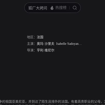
地区：
法国
主演：
奥玛·沙里夫
Isabelle Sadoyan
娜莎丽·罗赛
杰
导演：
亨利·维尼尔
争的祖国亚美尼亚，并到达了陌生且排外的法国。有着高贵职业的父母，