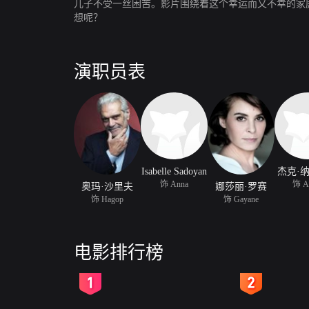
儿子不受一丝困苦。影片围绕着这个幸运而又不幸的家
想呢？
演职员表
Isabelle Sadoyan
杰克·
饰 Anna
饰 A
奥玛·沙里夫
娜莎丽·罗赛
饰 Hagop
饰 Gayane
电影排行榜
2
3