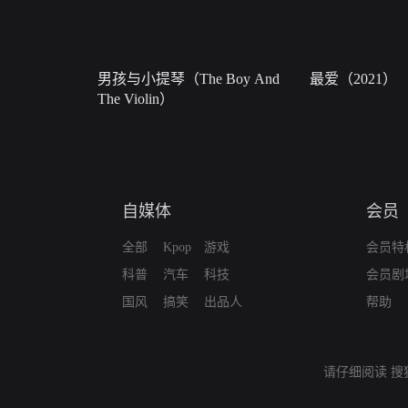
男孩与小提琴（The Boy And
最爱（2021）
The Violin）
自媒体
会员
全部
Kpop
游戏
会员特
科普
汽车
科技
会员剧
国风
搞笑
出品人
帮助
请仔细阅读
搜