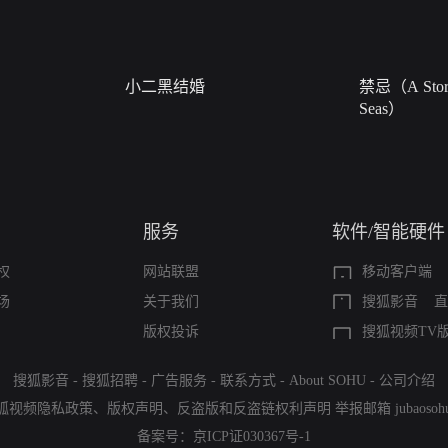
小二黑结婚
禁忌（A Story
Seas）
服务
软件/智能硬件
权
网站联盟
移动客户端
场
关于我们
搜狐影音
直
版权投诉
搜狐视频TV
搜狐影音
-
搜狐招聘
-
广告服务
-
联系方式
-
About SOHU
-
公司介绍
狐视频隐私政策
、
版权声明
、
反盗版和反盗链权利声明
举报邮箱
jubaoso
备案号：
京ICP证030367号-1