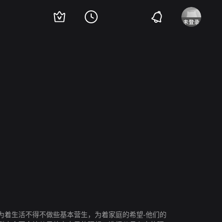
克·纳瑟斯安
Cedric Doucet
Tom Ponsin
Serge Avedikian
Stephane Servais
为着生活不得不做些基本营生，为着家庭的希望-他们的