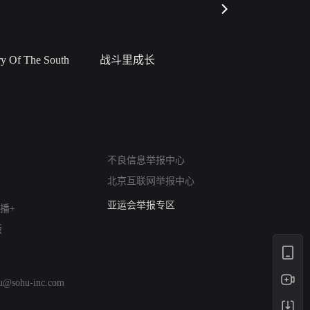
 Of The South
战斗里成长
私人女教
网络暴力有害信息举报
不良信息举报中心
12318 文化市场举报
北京互联网举报中心
算法推荐专项举报
亚运会举报专区
播+
涉历史虚无举报
版
网络谣言信息专项
涉政举报入口
涉未成年人举报
hu@sohu-inc.com
清朗自媒体乱象举报