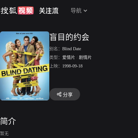
导航
盲目的约会
别名：
Blind Date
类型：
爱情片
/
剧情片
上映：
1998-09-18
分享
简介
暂无