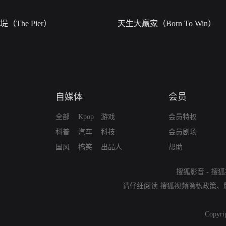
堤（The Pier）
天生大赢家（Born To Win）
自媒体
会员
全部
Kpop
游戏
会员特权
科普
汽车
科技
会员剧场
国风
搞笑
出品人
帮助
搜狐影音
-
搜狐
请仔细阅读
搜狐视频隐私政策
、
Copyri