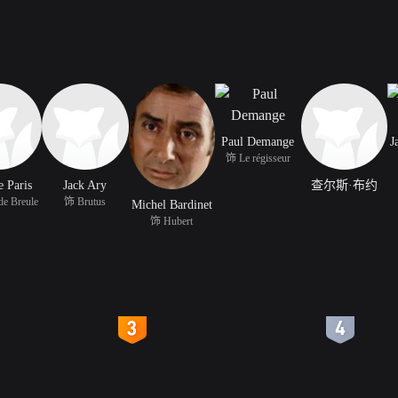
Paul Demange
J
饰 Le régisseur
 Paris
Jack Ary
查尔斯·布约
e Breule
饰 Brutus
Michel Bardinet
饰 Hubert
4
5