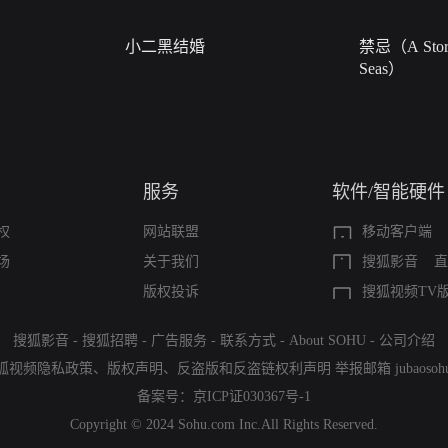
小二黑结婚
禁忌（A Story
Seas）
服务
软件/智能硬件
权
网站联盟
移动客户端
场
关于我们
搜狐影音
直
版权投诉
搜狐视频TV
搜狐影音
-
搜狐招聘
-
广告服务
-
联系方式
-
About SOHU
-
公司介绍
狐视频隐私政策
、
版权声明
、
反盗版和反盗链权利声明
举报邮箱
jubaoso
备案号：
京ICP证030367号-1
Copyright © 2024 Sohu.com Inc.All Rights Reserved.