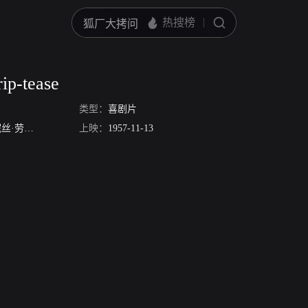
ip-tease
类型：
喜剧片
·劳伦特
Dora Doll
上映：
Simone Paris
1957-11-13
Jack Ary
Michel Bardinet
Paul Deman