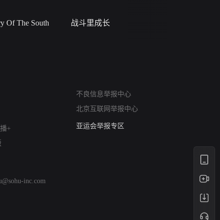
 Of The South
战斗里成长
私人女教
网络暴力有害信息举报
不良信息举报中心
12318 文化市场举报
北京互联网举报中心
算法推荐专项举报
亚运会举报专区
播+
涉历史虚无举报
版
网络谣言信息专项
涉政举报入口
涉未成年人举报
hu@sohu-inc.com
清朗自媒体乱象举报
涉民族宗教有害信息举报
清朗·生活服务类内容举报