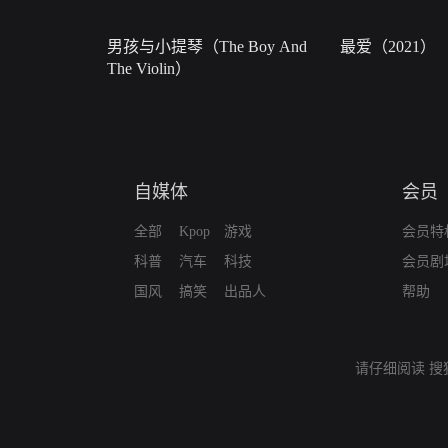
男孩与小提琴（The Boy And
最爱（2021）
The Violin）
自媒体
会员
全部
Kpop
游戏
会员特
科普
汽车
科技
会员剧
国风
搞笑
出品人
帮助
请仔细阅读
搜