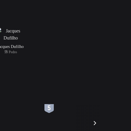
acques Dufilho
饰 Pedro
6
7