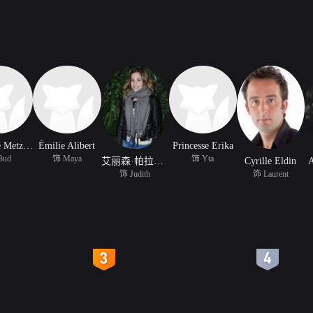
Stéphane Metzger
Émilie Alibert
Princesse Erika
Bud
饰 Maya
饰 Yta
艾丽森·帕拉迪丝
Cyrille Eldin
A
饰 Judith
饰 Laurent
4
5