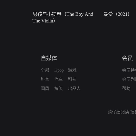
男孩与小提琴（The Boy And
最爱（2021）
The Violin）
自媒体
会员
全部
Kpop
游戏
会员特
科普
汽车
科技
会员剧
国风
搞笑
出品人
帮助
请仔细阅读
搜