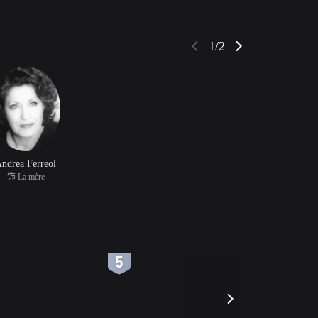
1/2
ndrea Ferreol
饰 La mère
6
7