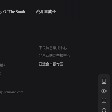
 Of The South
战斗里成长
私人女教
网络暴力有害信息举报
不良信息举报中心
12318 文化市场举报
北京互联网举报中心
算法推荐专项举报
亚运会举报专区
播+
涉历史虚无举报
版
网络谣言信息专项
涉政举报入口
涉未成年人举报
hu@sohu-inc.com
清朗自媒体乱象举报
涉民族宗教有害信息举报
清朗·生活服务类内容举报