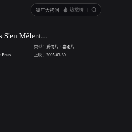
 S'en Mêlent...
类型：
爱情片
/
喜剧片
Brasseur
Fabio Zenoni
上映：
Stéphane Metzger
2005-03-30
Émilie Alibert
艾丽森·帕拉迪丝