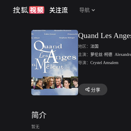
导航
Quand Les Anges
地区：
法国
主演：
萝伦丝·柯德
Alexandre 
导演：
Crystel Amsalem
分享
简介
暂无