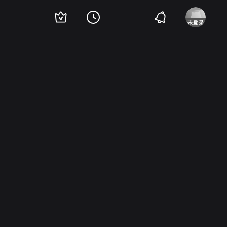
Princesse Erika
Cyrille Eldin
Andrea Ferreol
Claudine Baschet