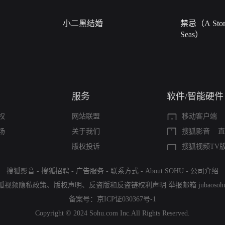
小二黑结婚
禁忌（A Story
Seas）
服务
软件/智能硬件
权
网站联盟
移动客户端
场
关于我们
搜狐影音
直
版权投诉
搜狐视频TV
搜狐影音
-
搜狐招聘
-
广告服务
-
联系方式
-
About SOHU
-
公司介绍
狐视频隐私政策
、
版权声明
、
反盗版和反盗链权利声明
举报邮箱
jubaoso
备案号：
京ICP证030367号-1
Copyright © 2024 Sohu.com Inc.All Rights Reserved.