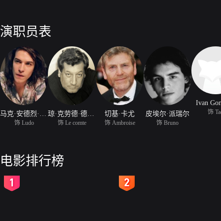
演职员表
Ivan Gon
饰 Ta
马克·安德烈·格隆丁
琼·克劳德·德赖弗斯
切基·卡尤
皮埃尔·派瑞尔
饰 Ludo
饰 Le comte
饰 Ambroise
饰 Bruno
电影排行榜
2
3