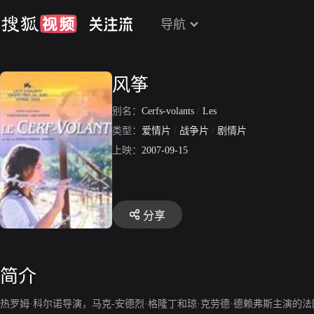
导航
风筝
别名：
Cerfs-volants
/
Les
类型：
爱情片
/
战争片
/
剧情片
上映：
2007-09-15
分享
简介
热罗姆·科尔诺导演，马克-安德烈·格隆丁和琼·克劳德·德赖弗斯主演的