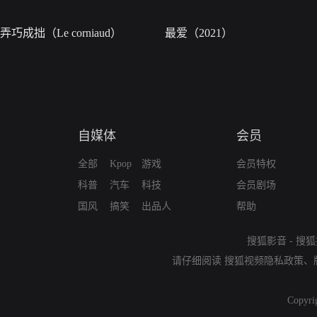
弄巧成拙（Le corniaud）
最爱（2021）
自媒体
会员
全部
Kpop
游戏
会员特权
科普
汽车
科技
会员剧场
国风
搞笑
出品人
帮助
搜狐影音
-
搜狐
请仔细阅读
搜狐视频隐私政策
、
Copyri