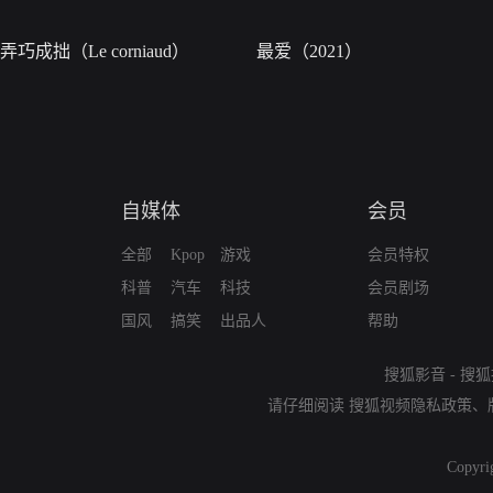
弄巧成拙（Le corniaud）
最爱（2021）
自媒体
会员
全部
Kpop
游戏
会员特权
科普
汽车
科技
会员剧场
国风
搞笑
出品人
帮助
搜狐影音
-
搜狐
请仔细阅读
搜狐视频隐私政策
、
Copyri