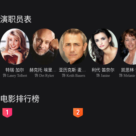
演职员表
特瑞·加尔
赫克托·埃里仲杜
亚历克斯·麦克阿瑟
利代·笛奈尔
凯思林
饰 Laney Tolbert
饰 Det Ryker
饰 Keith Bauers
饰 Janine
饰 Melanie
电影排行榜
2
3