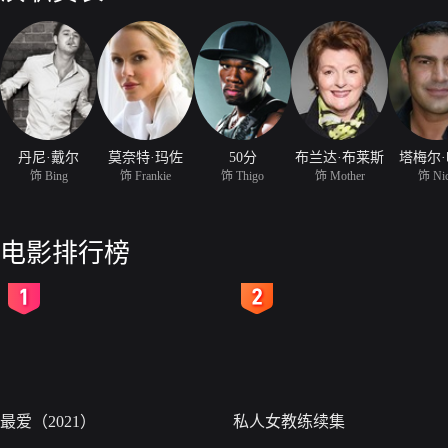
丹尼·戴尔
莫奈特·玛佐
50分
布兰达·布莱斯
塔梅尔
饰 Bing
饰 Frankie
饰 Thigo
饰 Mother
饰 Ni
电影排行榜
2
3
最爱（2021）
私人女教练续集