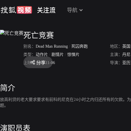
导航
死亡竞赛
别名：
Dead Man Running
/
死囚奔跑
地区：
英国
类型：
动作片
/
剧情片
/
惊悚片
主演：
丹尼
分享
上映：
2009-11-06
导演：
亚历
简介
放高利贷的老大要求要求有前科的尼克在24小时之内归还所有的欠款。
题。
演职员表