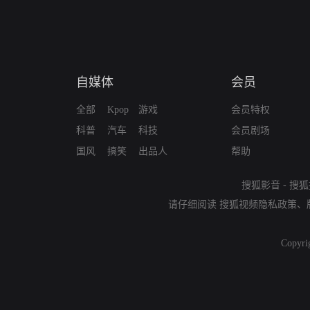
自媒体
会员
全部
Kpop
游戏
会员特权
科普
汽车
科技
会员剧场
国风
搞笑
出品人
帮助
搜狐影音
-
搜狐
请仔细阅读
搜狐视频隐私政策
、
Copyri