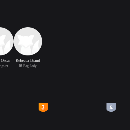
 Oscar
Rebecca Brand
gster
饰 Bag Lady
4
5