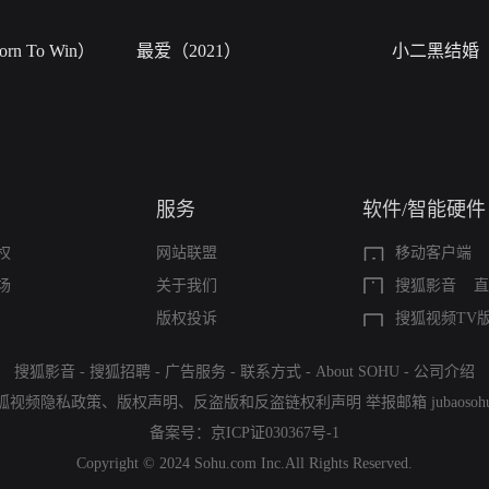
n To Win）
最爱（2021）
小二黑结婚
服务
软件/智能硬件
权
网站联盟
移动客户端
场
关于我们
搜狐影音
直
版权投诉
搜狐视频TV
搜狐影音
-
搜狐招聘
-
广告服务
-
联系方式
-
About SOHU
-
公司介绍
狐视频隐私政策
、
版权声明
、
反盗版和反盗链权利声明
举报邮箱
jubaoso
备案号：
京ICP证030367号-1
Copyright © 2024 Sohu.com Inc.All Rights Reserved.