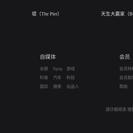
堤（The Pier）
天生大赢家（Bor
自媒体
会员
全部
Kpop
游戏
会员特
科普
汽车
科技
会员剧
国风
搞笑
出品人
帮助
请仔细阅读
搜