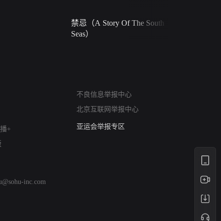
禁忌（A Story Of The South
火球（Ball 
Seas）
网络暴力有害信息举报
不良信息举报中心
12318 文化市场举报
北京互联网举报中心
算法推荐专项举报
亚运会举报专区
播+
涉历史虚无举报
版
网络谣言信息专项
涉政举报入口
涉未成年人举报
hu@sohu-inc.com
清朗自媒体乱象举报
涉民族宗教有害信息举报
清朗·生活服务类内容举报