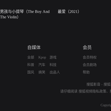
男孩与小提琴（The Boy And
最爱（2021）
The Violin）
自媒体
会员
全部
Kpop
游戏
会员特权
科普
汽车
科技
会员剧场
国风
搞笑
出品人
帮助
搜狐影音
-
搜狐
请仔细阅读
搜狐视频隐私政策
、
Copyri