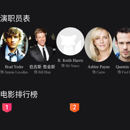
演职员表
R. Keith Harris
饰 Mr Nance
Brad Yoder
伯吉斯·詹金斯
Ashlee Payne
Quentin
饰 Jimmie Lewallen
饰 Bill Blair
饰 Carrie
饰 Fred 
电影排行榜
2
3