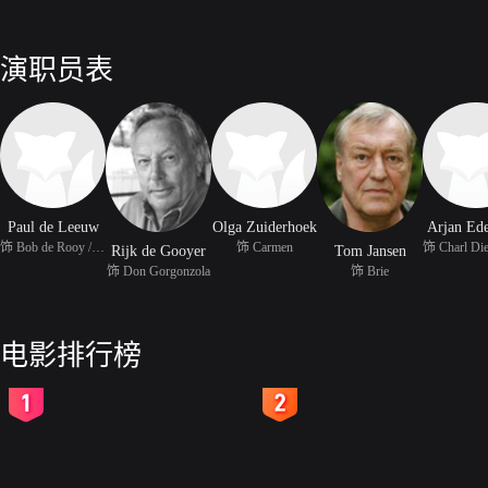
演职员表
Paul de Leeuw
Olga Zuiderhoek
Arjan Ed
饰 Bob de Rooy / Annie
饰 Carmen
Rijk de Gooyer
Tom Jansen
饰 Don Gorgonzola
饰 Brie
电影排行榜
2
3