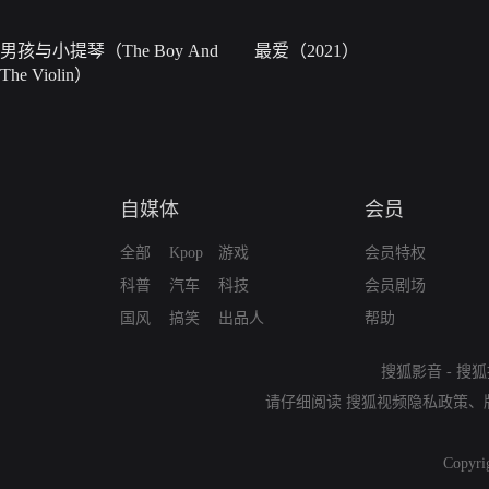
男孩与小提琴（The Boy And
最爱（2021）
The Violin）
自媒体
会员
全部
Kpop
游戏
会员特权
科普
汽车
科技
会员剧场
国风
搞笑
出品人
帮助
搜狐影音
-
搜狐
请仔细阅读
搜狐视频隐私政策
、
Copyri