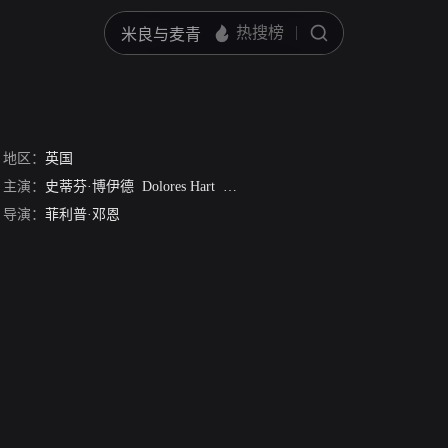
地区：
英国
主演：
史蒂芬·博伊德
Dolores Hart
莱奥·麦凯恩
休·格里夫斯
唐纳德·
导演：
菲利普·邓恩