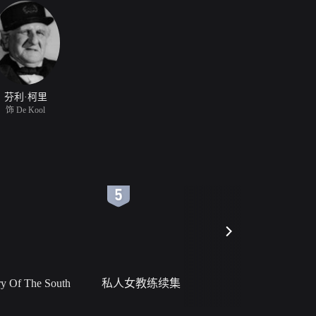
芬利·柯里
饰 De Kool
6
7
 Of The South
私人女教练续集
小二黑结