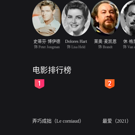
史蒂芬·博伊德
Dolores Hart
莱奥·麦凯恩
休·格
饰 Peter Jongman
饰 Lisa Held
饰 Brandt
饰 Van d
电影排行榜
2
3
弄巧成拙（Le corniaud）
最爱（2021）