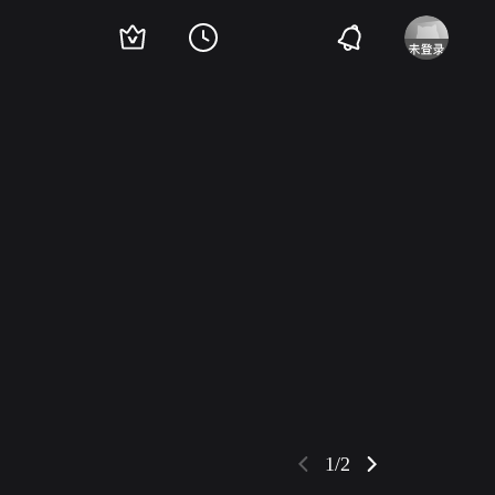
普利森斯
哈里·安德鲁斯
罗伯特·斯蒂芬斯
马留斯·戈尔林
芬利·柯里
Har
1/2