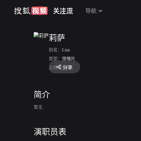
导航
莉萨
别名：
Lisa
类型：
惊悚片
分享
上映：
1962
简介
暂无
演职员表