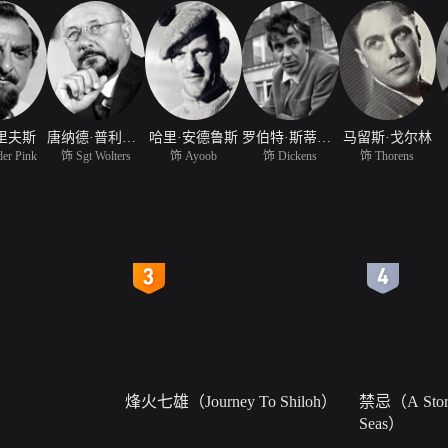
里夫斯
唐纳德·普利森斯
哈里·安德鲁斯
罗伯特·斯蒂芬斯
马留斯·戈尔林
er Pink
饰 Sgt Wolters
饰 Ayoob
饰 Dickens
饰 Thorens
4
5
烽火七雄（Journey To Shiloh）
禁忌（A Story
Seas）