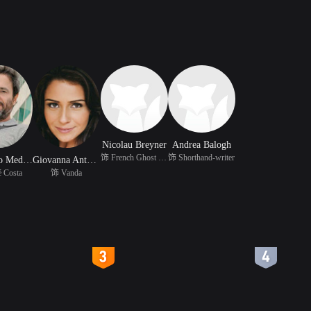
Nicolau Breyner
Andrea Balogh
饰 French Ghost Writer
饰 Shorthand-writer
Leonardo Medeiros
Giovanna Antonelli
 Costa
饰 Vanda
4
5