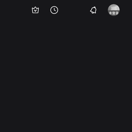
默林
Leonardo Medeiros
Giovanna Antonelli
Nicolau Breyner
Andrea Balog