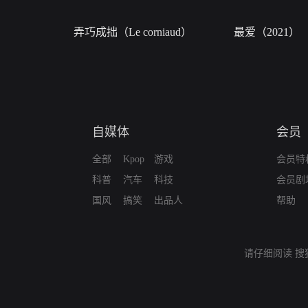
弄巧成拙（Le corniaud）
最爱（2021）
自媒体
会员
全部
Kpop
游戏
会员特
科普
汽车
科技
会员剧
国风
搞笑
出品人
帮助
请仔细阅读
搜