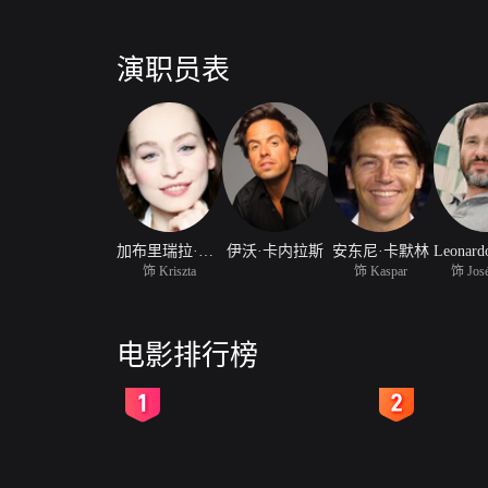
演职员表
加布里瑞拉·哈默里
伊沃·卡内拉斯
安东尼·卡默林
饰 Kriszta
饰 Kaspar
饰 José
电影排行榜
2
3