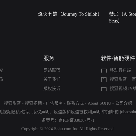
烽火七雄（Journey To Shiloh）
禁忌（A Story
Seas）
服务
软件/智能硬件
权
网站联盟
移动客户端
场
关于我们
搜狐影音
直
版权投诉
搜狐视频TV
搜狐影音
-
搜狐招聘
-
广告服务
-
联系方式
-
About SOHU
-
公司介绍
狐视频隐私政策
、
版权声明
、
反盗版和反盗链权利声明
举报邮箱
jubaoso
备案号：
京ICP证030367号-1
Copyright © 2024 Sohu.com Inc.All Rights Reserved.