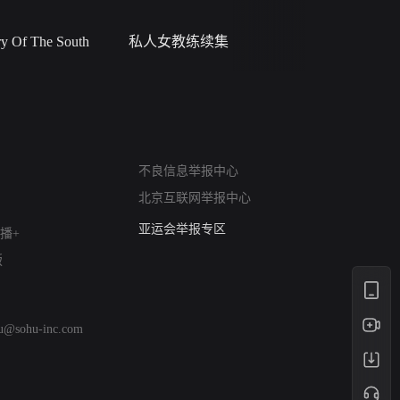
 Of The South
私人女教练续集
小二黑结
网络暴力有害信息举报
不良信息举报中心
12318 文化市场举报
北京互联网举报中心
算法推荐专项举报
亚运会举报专区
播+
涉历史虚无举报
版
网络谣言信息专项
涉政举报入口
涉未成年人举报
hu@sohu-inc.com
清朗自媒体乱象举报
涉民族宗教有害信息举报
清朗·生活服务类内容举报